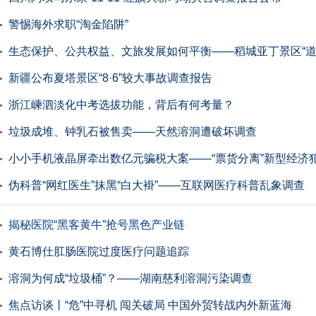
警惕海外求职“淘金陷阱”
生态保护、公共权益、文旅发展如何平衡——稻城亚丁景区“道
新疆公布夏塔景区“8·6”较大事故调查报告
浙江嵊泗淡化中考选拔功能，背后有何考量？
垃圾成堆、钟乳石被售卖——天然溶洞遭破坏调查
小小手机液晶屏牵出数亿元骗税大案——“票货分离”新型经济
伪科普“网红医生”抹黑“白大褂”——互联网医疗科普乱象调查
揭秘医院“黑客黄牛”抢号黑色产业链
黄石博仕肛肠医院过度医疗问题追踪
溶洞为何成“垃圾桶”？——湖南慈利溶洞污染调查
焦点访谈丨“危”中寻机 闯关破局 中国外贸转战内外新蓝海