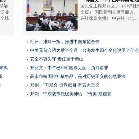
球治
国民党主席郑丽文。（中评社
广泛凝
文摄） 国民党副主席季麟连。
对全球
评社张嘉文摄） 中评社台北...
社评：排除干扰，推进中国东盟合作
中美元首会晤之后半个月，台海发生四个变化说明了什么
安全不容失守 责任重于泰山
果揭
郑丽文：中午已和韩国瑜见面 负荆请罪
新
高市向靖国神社献祭品，是对历史正义的公然亵渎
大
郑剑："习郑会"世界瞩目 有四大意义
郑剑：中东战事戳破美神话 "倚美"成虚妄