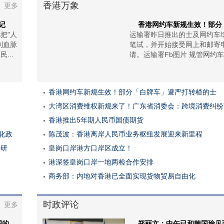
香港万象
更多
记
香港网约车新规生效！部分
把"人
运输署昨日推出的士及网约车
到血脉
笔试，并开始接受网上和邮寄
...
请。运输署Fb图片 规管网约车服
香港网约车新规生效！部分「白牌车」避严打转楂的士
大湾区消费维权新规来了！广东省消委会：跨境消费纠纷
香港推出5年期人民币国债期货
化政
陈茂波：香港离岸人民币业务枢纽发展迎来新里程
析研
皇岗口岸港方口岸区成立！
港深签皇岗口岸一地两检合作安排
商务部：内地对香港已全面实现货物贸易自由化
时政评论
更多
理的
郑丽文：中午已和韩国瑜见