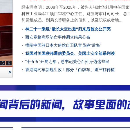
经审理查明：2008年至2025年，被告人张建华利用担任国
科技工业局军工项目审核中心主任、财务与审计司司长、总
和党组成员、副局长等职务上的便利，以及职权或者地...
神二十一乘组"最长太空出差"归来后首次公开亮
西安赛格商场坠亡事件调查结果公布
擅闯中国驻日本大使馆自卫队官员称"后悔"
我国对美国联邦通信委员会、美国土安全部系列涉
"十五五"开局之年，总书记关心百姓身边这些民
5
6
香港网约车新规生效！部分「白牌车」避严打转楂
>