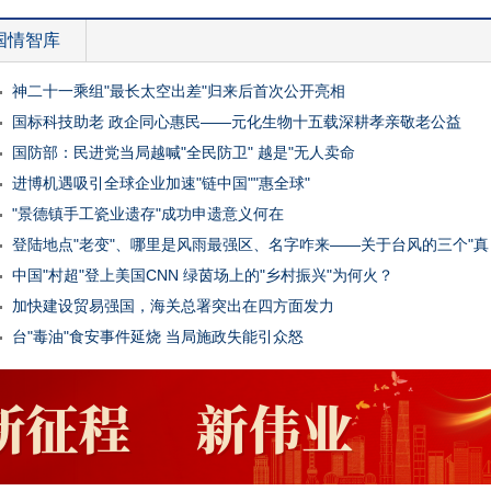
国情智库
神二十一乘组"最长太空出差"归来后首次公开亮相
国标科技助老 政企同心惠民——元化生物十五载深耕孝亲敬老公益
国防部：民进党当局越喊"全民防卫" 越是"无人卖命
进博机遇吸引全球企业加速"链中国""惠全球"
"景德镇手工瓷业遗存"成功申遗意义何在
登陆地点"老变"、哪里是风雨最强区、名字咋来——关于台风的三个"真
中国"村超"登上美国CNN 绿茵场上的"乡村振兴"为何火？
加快建设贸易强国，海关总署突出在四方面发力
台"毒油"食安事件延烧 当局施政失能引众怒