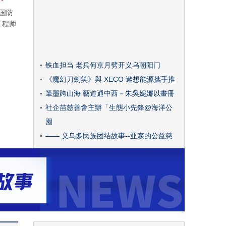
家国防
工程师
铁血担当 老兵何京月劈开义乌朝阳门
《魔幻刀劍笑》與 XECO 遨想能源攜手推
筆墨跨山海 藝道通中西－朱吳妮娜以畫冊
社企苗慈善會主辦「生態小先鋒@海洋公
園
—— 义乌多民族团结故事--亚森的公益慈