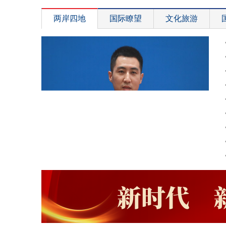
两岸四地
国际瞭望
文化旅游