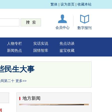
繁体
|
设为首页
|
收藏本站
会员中心
数字报刊
人物专栏
实话实说
焦点访谈
新闻热点
国情智库
鉴宝收藏
些民生大事
治局第二十
更多>>
地方新闻
刑