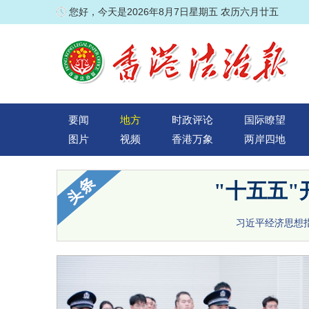
您好，今天是2026年8月7日星期五 农历六月廿五
要闻
地方
时政评论
国际瞭望
图片
视频
香港万象
两岸四地
"十五五
习近平经济思想