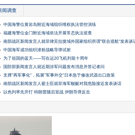
新闻调查
中国海警位黄岩岛附近海域组织维权执法管控演练
福建海警位金门附近海域依法开展常态执法巡查
南部战区新闻发言人就菲律宾拉拢域外国家组织所谓"联合巡航"发表谈
中国海军成功组织潜射战略导弹试射
为了祖国的蓝天——写在运20飞机列装十周年
国防部新闻发言人就近期涉军问题发布消息并答记者问
支撑"再军事化"，拓展"军事外交"日本急于修改武器出口政策
南部战区新闻发言人翟士臣就菲海军舰艇对我危险接近发表谈话
以色列率先开打 特朗普随后宣战 伊朗导弹反击