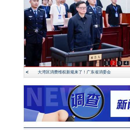
1
2
3
4
<
香港网约车新规生效！部分「白牌车」避